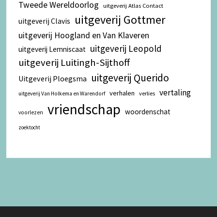
Tweede Wereldoorlog
uitgeverij Atlas Contact
uitgeverij Gottmer
uitgeverij Clavis
uitgeverij Hoogland en Van Klaveren
uitgeverij Leopold
uitgeverij Lemniscaat
uitgeverij Luitingh-Sijthoff
uitgeverij Querido
Uitgeverij Ploegsma
vertaling
verhalen
verlies
uitgeverij Van Holkema en Warendorf
vriendschap
woordenschat
voorlezen
zoektocht