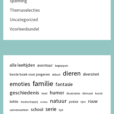
Spanning
Themaselecties
Uncategorized
Voorleesbundel
alle leeftijden
avontuur
begrippen
dieren
diversiteit
beste boek voor jongeren
debuut
familie
emoties
fantasie
geschiedenis
humor
illustraties
klimaat
kunst
hond
natuur
rouw
liefde
poëzie
rijm
maatschappij
milieu
serie
school
samenwerken
tijd