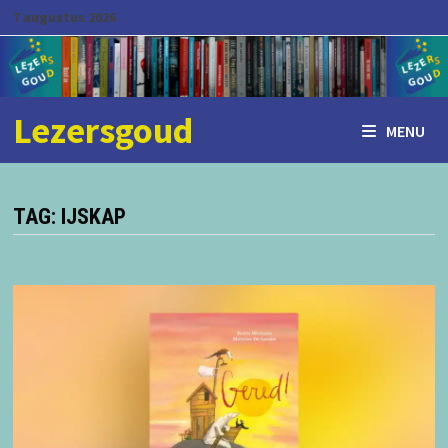
Ga
7 augustus 2026
naar
de
inhoud
Lezersgoud
MENU
TAG:
IJSKAP