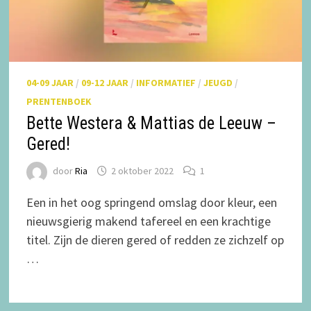
04-09 JAAR
/
09-12 JAAR
/
INFORMATIEF
/
JEUGD
/
PRENTENBOEK
Bette Westera & Mattias de Leeuw –
Gered!
door
Ria
2 oktober 2022
1
Een in het oog springend omslag door kleur, een
nieuwsgierig makend tafereel en een krachtige
titel. Zijn de dieren gered of redden ze zichzelf op
…