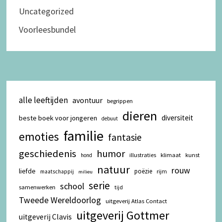
Uncategorized
Voorleesbundel
alle leeftijden
avontuur
begrippen
dieren
diversiteit
beste boek voor jongeren
debuut
familie
emoties
fantasie
geschiedenis
humor
illustraties
klimaat
kunst
hond
natuur
rouw
liefde
poëzie
rijm
maatschappij
milieu
serie
school
samenwerken
tijd
Tweede Wereldoorlog
uitgeverij Atlas Contact
uitgeverij Gottmer
uitgeverij Clavis