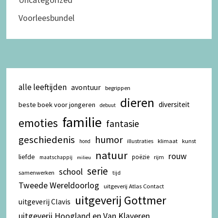
Voorleesbundel
alle leeftijden
avontuur
begrippen
dieren
diversiteit
beste boek voor jongeren
debuut
familie
emoties
fantasie
geschiedenis
humor
illustraties
klimaat
kunst
hond
natuur
rouw
liefde
poëzie
rijm
maatschappij
milieu
serie
school
samenwerken
tijd
Tweede Wereldoorlog
uitgeverij Atlas Contact
uitgeverij Gottmer
uitgeverij Clavis
uitgeverij Hoogland en Van Klaveren