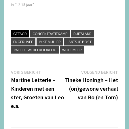
In "12-15 jaar"
GETAGD
CONCENTRATIEKAMP
DUITSLAND
ENGERHAFE
IMKE MÜLLER
JANTSJE POST
TWEEDE WERELDOORLOG
WIJDEMEER
Bericht
Vorig
Volg
VORIG BERICHT
VOLGEND BERICHT
bericht:
beric
Martine Letterie –
Tineke Honingh – Het
navigatie
Kinderen met een
(on)gewone verhaal
ster, Groeten van Leo
van Bo (en Tom)
e.a.