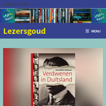
Ga
8 augustus 2026
naar
de
inhoud
Lezersgoud
MENU