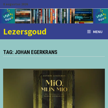
Ga
8 augustus 2026
naar
de
inhoud
Lezersgoud
MENU
TAG:
JOHAN EGERKRANS