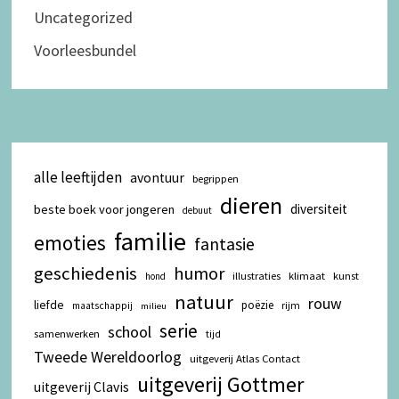
Uncategorized
Voorleesbundel
alle leeftijden
avontuur
begrippen
dieren
diversiteit
beste boek voor jongeren
debuut
familie
emoties
fantasie
geschiedenis
humor
illustraties
klimaat
kunst
hond
natuur
rouw
liefde
poëzie
rijm
maatschappij
milieu
serie
school
samenwerken
tijd
Tweede Wereldoorlog
uitgeverij Atlas Contact
uitgeverij Gottmer
uitgeverij Clavis