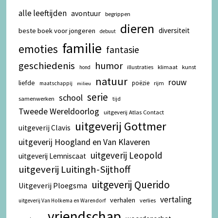
alle leeftijden
avontuur
begrippen
dieren
diversiteit
beste boek voor jongeren
debuut
familie
emoties
fantasie
geschiedenis
humor
illustraties
klimaat
kunst
hond
natuur
rouw
liefde
poëzie
rijm
maatschappij
milieu
serie
school
samenwerken
tijd
Tweede Wereldoorlog
uitgeverij Atlas Contact
uitgeverij Gottmer
uitgeverij Clavis
uitgeverij Hoogland en Van Klaveren
uitgeverij Leopold
uitgeverij Lemniscaat
uitgeverij Luitingh-Sijthoff
uitgeverij Querido
Uitgeverij Ploegsma
vertaling
verhalen
verlies
uitgeverij Van Holkema en Warendorf
vriendschap