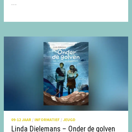
…
09-12 JAAR
/
INFORMATIEF
/
JEUGD
Linda Dielemans – Onder de golven