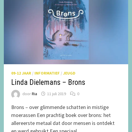
09-12 JAAR
/
INFORMATIEF
/
JEUGD
Linda Dielemans – Brons
door
Ria
11 juli 2019
0
Brons – over glimmende schatten in mistige
moerassen Een prachtig boek over brons: het
allereerste metaal dat door mensen is ontdekt
en werd gebruikt.Een speciaal …