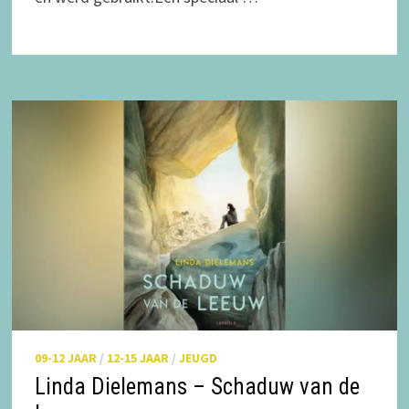
09-12 JAAR
/
12-15 JAAR
/
JEUGD
Linda Dielemans – Schaduw van de